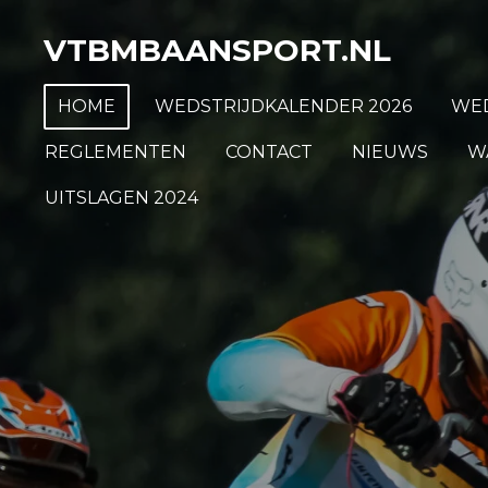
Ga
VTBMBAANSPORT.NL
direct
naar
HOME
WEDSTRIJDKALENDER 2026
WED
de
hoofdinhoud
REGLEMENTEN
CONTACT
NIEUWS
W
UITSLAGEN 2024